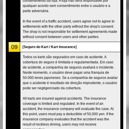
consentimento da loja. A loja não será responsável por
qualquer acordo sem consentimento entre o usuário e a
parte adversária.
In the event of a traffic accident, users agree not to agree to
settlements with the other party without the shop's consent.
The shop is not responsible for settlement agreements made
without consent between users and other parties.
09
[Seguro do Kart / Kart Insurance]
Todos os karts são segurados em caso de acidente. A
cobertura do seguro é limitada e regulamentada. Em caso
de acidente, a companhia de seguros avaliará o incidente.
Neste momento, o usuário deve pagar uma franquia de
50.000 ienes japoneses. Se a companhia de seguros avaliar
que o acidente é resultado de direção imprudente, o usuário
pode ser negligenciado da cobertura.
All karts are insured against accidents. The insurance
coverage is limited and regulated. In the event of an
accident, the insurance company will evaluate the case. At
this point, users must pay a deductible of 50,000 yen. If the
insurance company evaluates that the accident was the
result of reckless driving, users may not receive