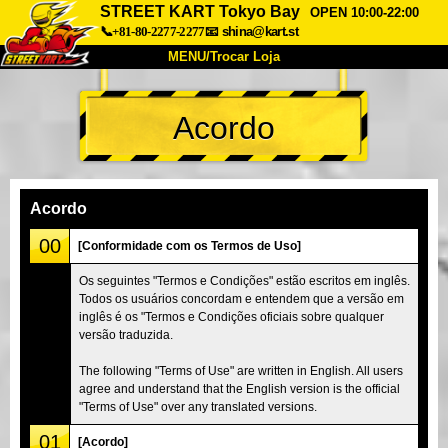
STREET KART Tokyo Bay
OPEN 10:00-22:00
📞+81-80-2277-2277
📧
shina@kart.st
MENU/Trocar Loja
INÍCIO
Acordo
Sobre
Especificações
Preços
Acesso
Opiniões
FAQ
Empresa
Reserva
Acordo
Trocar Loja
00
[Conformidade com os Termos de Uso]
Tokyo Shinagawa
Tokyo Akihabara#1
Os seguintes "Termos e Condições" estão escritos em inglês.
Todos os usuários concordam e entendem que a versão em
Tokyo Akihabara#2
Tokyo Shibuya
inglês é os "Termos e Condições oficiais sobre qualquer
Tokyo Shibuya Annex
Tokyo Bay
versão traduzida.
Tokyo Asakusa
Osaka
The following "Terms of Use" are written in English. All users
agree and understand that the English version is the official
Okinawa
"Terms of Use" over any translated versions.
01
[Acordo]