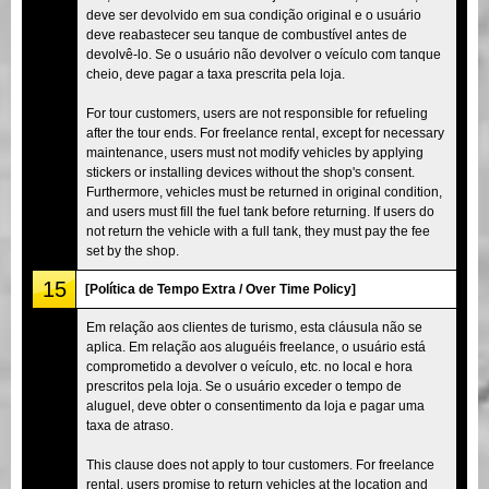
deve ser devolvido em sua condição original e o usuário
deve reabastecer seu tanque de combustível antes de
devolvê-lo. Se o usuário não devolver o veículo com tanque
cheio, deve pagar a taxa prescrita pela loja.
For tour customers, users are not responsible for refueling
after the tour ends. For freelance rental, except for necessary
maintenance, users must not modify vehicles by applying
stickers or installing devices without the shop's consent.
Furthermore, vehicles must be returned in original condition,
and users must fill the fuel tank before returning. If users do
not return the vehicle with a full tank, they must pay the fee
set by the shop.
15
[Política de Tempo Extra / Over Time Policy]
Em relação aos clientes de turismo, esta cláusula não se
aplica. Em relação aos aluguéis freelance, o usuário está
comprometido a devolver o veículo, etc. no local e hora
prescritos pela loja. Se o usuário exceder o tempo de
aluguel, deve obter o consentimento da loja e pagar uma
taxa de atraso.
This clause does not apply to tour customers. For freelance
rental, users promise to return vehicles at the location and