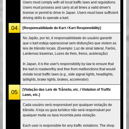
Users must comply with all local traffic laws and regulations.
Users must possess and carry at all times a valid driver's
license or permit to drive in Japan. Users must have sufficient
driving skills to operate a kart.
04
[Responsabilidade do Kart / Kart Responsibility]
No Japão, por lei, é responsabilidade do usuário garantir
que o kart esteja operacional sem disfunções que violem as
leis de trânsito locais. (Exemplo: Luz de sinal lateral, Faróis,
Lanternas traseiras, Luzes de freio, freios, aceleração)
In Japan, it is the user's responsibility by law to ensure that
the kart is roadworthy and free from malfunctions that would
violate local traffic laws (e.g., side signal lights, headlights,
taillights, brake lights, brakes, accelerator).
[Violação das Leis de Trânsito, etc. / Violation of Traffic
05
Laws, etc.]
Cada usuário será responsável por qualquer violação de
trânsito. A loja ou guia turístico não será responsável por
qualquer multa ou taxa incorrida pela violação.
Each user is responsible for any traffic violations. The shop