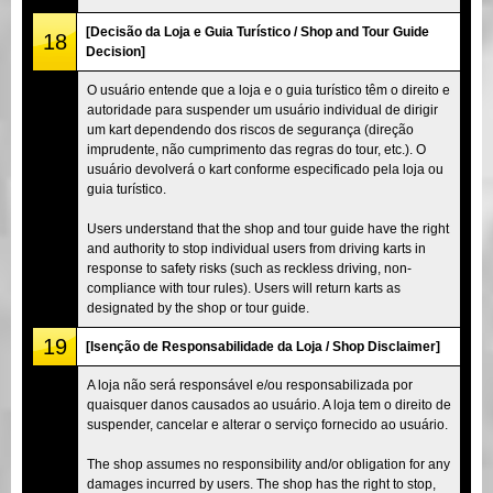
[Decisão da Loja e Guia Turístico / Shop and Tour Guide
18
Decision]
O usuário entende que a loja e o guia turístico têm o direito e
autoridade para suspender um usuário individual de dirigir
um kart dependendo dos riscos de segurança (direção
imprudente, não cumprimento das regras do tour, etc.). O
usuário devolverá o kart conforme especificado pela loja ou
guia turístico.
Users understand that the shop and tour guide have the right
and authority to stop individual users from driving karts in
response to safety risks (such as reckless driving, non-
compliance with tour rules). Users will return karts as
designated by the shop or tour guide.
19
[Isenção de Responsabilidade da Loja / Shop Disclaimer]
A loja não será responsável e/ou responsabilizada por
quaisquer danos causados ao usuário. A loja tem o direito de
suspender, cancelar e alterar o serviço fornecido ao usuário.
The shop assumes no responsibility and/or obligation for any
damages incurred by users. The shop has the right to stop,