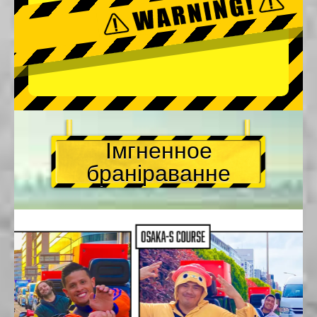
Імгненное
браніраванне