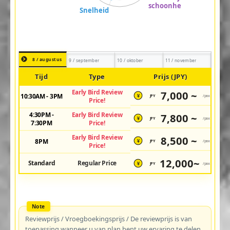
8 / augustus
9 / september
10 / oktober
11 / november
Tijd
Type
Prijs (JPY)
Early Bird Review
7,000 ~
10:30AM - 3PM
JPY
/pax
¥
Price!
4:30PM -
Early Bird Review
7,800 ~
JPY
/pax
¥
7:30PM
Price!
Early Bird Review
8,500 ~
8PM
JPY
/pax
¥
Price!
12,000~
Standard
Regular Price
JPY
/pax
¥
Reviewprijs / Vroegboekingsprijs / De reviewprijs is van
toepassing wanneer u van plan bent uw ervaring te delen.