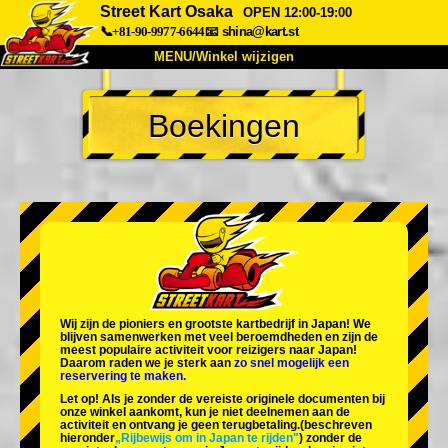
Street Kart Osaka
OPEN 12:00-19:00
📞+81-90-9977-6644
📧
shina@kart.st
MENU/Winkel wijzigen
TOP
Boekingen
Over
Specificaties
Prijzen
Toegang
Ervaringen
FAQ
Bedrijf
Boekingen
Winkel wijzigen
Tokyo Shinagawa
Tokyo Akihabara#1
Tokyo Akihabara#2
Tokyo Shibuya
Wij zijn de
pioniers
en
grootste kartbedrijf
in Japan! We
Tokyo Shibuya Annex
Tokyo Bay
blijven samenwerken met
veel beroemdheden
en zijn de
meest populaire activiteit
voor reizigers naar Japan!
Daarom raden we je sterk aan
zo snel mogelijk een
Tokyo Asakusa
Osaka
reservering te maken.
Let op! Als je zonder de vereiste originele documenten bij
Okinawa
onze winkel aankomt, kun je niet deelnemen aan de
activiteit en ontvang je geen terugbetaling.
(beschreven
hieronder
„Rijbewijs om in Japan te rijden"
) zonder de