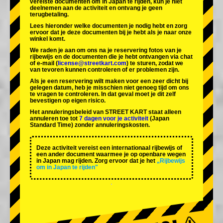
vereiste documenten om in Japan te rijden, kun je niet
deelnemen aan de activiteit en ontvang je geen
terugbetaling.
Lees hieronder welke documenten je nodig hebt en zorg
ervoor dat je deze documenten bij je hebt als je naar onze
winkel komt.
We raden je aan om ons na je reservering fotos van je
rijbewijs en de documenten die je hebt ontvangen via chat
of e-mail (
license@streetkart.com
) te sturen, zodat we
van tevoren kunnen controleren of er problemen zijn.
Als je een reservering wilt maken voor een zeer dicht bij
gelegen datum, heb je misschien niet genoeg tijd om ons
te vragen te controleren. In dat geval moet je dit zelf
bevestigen op eigen risico.
Het annuleringsbeleid van STREET KART staat alleen
annuleren toe tot
7 dagen voor je activiteit
(Japan
Standard Time) zonder annuleringskosten.
Deze activiteit vereist een internationaal rijbewijs of
een ander document waarmee je op openbare wegen
in Japan mag rijden. Zorg ervoor dat je het
„Rijbewijs
om in Japan te rijden"