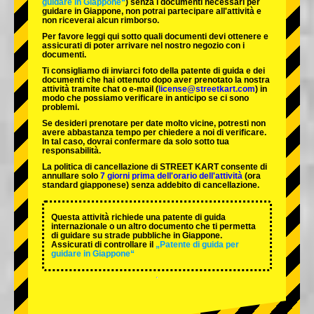
guidare in Giappone“
) senza i documenti necessari per
guidare in Giappone, non potrai partecipare all'attività e
non riceverai alcun rimborso.
Per favore leggi qui sotto quali documenti devi ottenere e
assicurati di poter arrivare nel nostro negozio con i
documenti.
Ti consigliamo di inviarci foto della patente di guida e dei
documenti che hai ottenuto dopo aver prenotato la nostra
attività tramite chat o e-mail (
license@streetkart.com
) in
modo che possiamo verificare in anticipo se ci sono
problemi.
Se desideri prenotare per date molto vicine, potresti non
avere abbastanza tempo per chiedere a noi di verificare.
In tal caso, dovrai confermare da solo sotto tua
responsabilità.
La politica di cancellazione di STREET KART consente di
annullare solo
7 giorni prima dell'orario dell'attività
(ora
standard giapponese) senza addebito di cancellazione.
Questa attività richiede una patente di guida
internazionale o un altro documento che ti permetta
di guidare su strade pubbliche in Giappone.
Assicurati di controllare il
„Patente di guida per
guidare in Giappone“