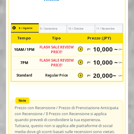
8 / Agosto
9 / Settembre
10 / Ottobre
11 / Novembre
Tempo
Tipo
Prezzo (JPY)
FLASH SALE REVIEW
10,000 ~
10AM / 1PM
JPY
/pax
¥
PRICE!
FLASH SALE REVIEW
10,000 ~
7PM
JPY
/pax
¥
PRICE!
20,000~
Standard
Regular Price
JPY
/pax
¥
Prezzo con Recensione / Prezzo di Prenotazione Anticipata
con Recensione / Il Prezzo con Recensione si applica
quando prevedi di condividere la tua esperienza.
Tuttavia, questo non si applica alle piattaforme di social
media dove gli sconti basati sulle recensioni sono vietati.