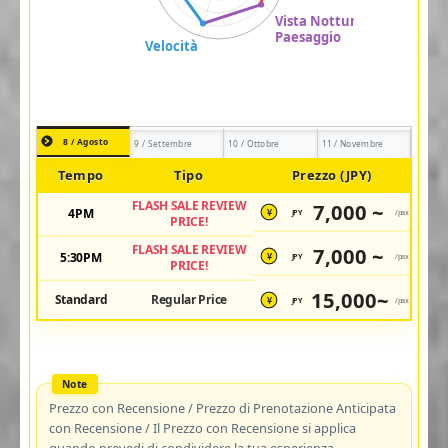
8 / Agosto
9 / Settembre
10 / Ottobre
11 / Novembre
Tempo
Tipo
Prezzo (JPY)
FLASH SALE REVIEW
7,000 ~
4PM
JPY
/pax
¥
PRICE!
FLASH SALE REVIEW
7,000 ~
5:30PM
JPY
/pax
¥
PRICE!
15,000~
Standard
Regular Price
JPY
/pax
¥
Prezzo con Recensione / Prezzo di Prenotazione Anticipata
con Recensione / Il Prezzo con Recensione si applica
quando prevedi di condividere la tua esperienza.