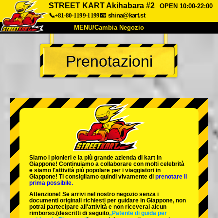
STREET KART Akihabara #2
OPEN 10:00-22:00
📞+81-80-1199-1199
📧
shina@kart.st
MENU/Cambia Negozio
INIZIO
Prenotazioni
Chi Siamo
Specifiche
Prezzo
Accesso
Recensioni
FAQ
Azienda
Prenotazioni
Cambia Negozio
Tokyo Shinagawa
Tokyo Akihabara#1
Tokyo Akihabara#2
Tokyo Shibuya
Siamo i
pionieri
e la
più grande azienda di kart
in
Tokyo Shibuya Annex
Tokyo Bay
Giappone! Continuiamo a collaborare con
molti celebrità
e siamo l'
attività più popolare
per i viaggiatori in
Giappone! Ti consigliamo quindi vivamente di
prenotare il
Tokyo Asakusa
Osaka
prima possibile.
Attenzione! Se arrivi nel nostro negozio senza i
Okinawa
documenti originali richiesti per guidare in Giappone, non
potrai partecipare all'attività e non riceverai alcun
rimborso.
(descritti di seguito
„Patente di guida per