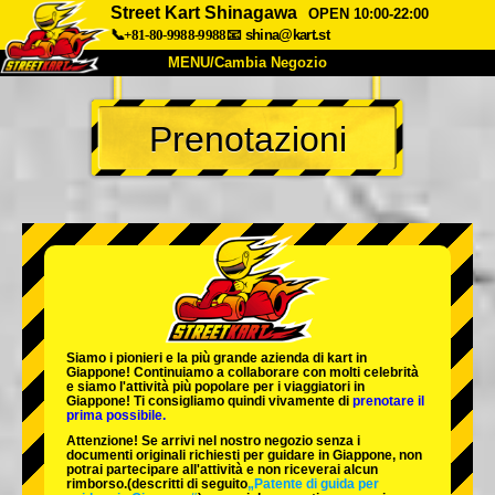
Street Kart Shinagawa
OPEN 10:00-22:00
📞+81-80-9988-9988
📧
shina@kart.st
MENU/Cambia Negozio
INIZIO
Prenotazioni
Chi Siamo
Specifiche
Prezzo
Accesso
Recensioni
FAQ
Azienda
Prenotazioni
Cambia Negozio
Tokyo Shinagawa
Tokyo Akihabara#1
Tokyo Akihabara#2
Tokyo Shibuya
Siamo i
pionieri
e la
più grande azienda di kart
in
Tokyo Shibuya Annex
Tokyo Bay
Giappone! Continuiamo a collaborare con
molti celebrità
e siamo l'
attività più popolare
per i viaggiatori in
Giappone! Ti consigliamo quindi vivamente di
prenotare il
Tokyo Asakusa
Osaka
prima possibile.
Attenzione! Se arrivi nel nostro negozio senza i
Okinawa
documenti originali richiesti per guidare in Giappone, non
potrai partecipare all'attività e non riceverai alcun
rimborso.
(descritti di seguito
„Patente di guida per