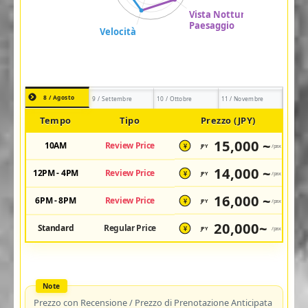
8 / Agosto
9 / Settembre
10 / Ottobre
11 / Novembre
Tempo
Tipo
Prezzo (JPY)
15,000 ~
10AM
Review Price
JPY
/pax
¥
14,000 ~
12PM - 4PM
Review Price
JPY
/pax
¥
16,000 ~
6PM - 8PM
Review Price
JPY
/pax
¥
20,000~
Standard
Regular Price
JPY
/pax
¥
Prezzo con Recensione / Prezzo di Prenotazione Anticipata