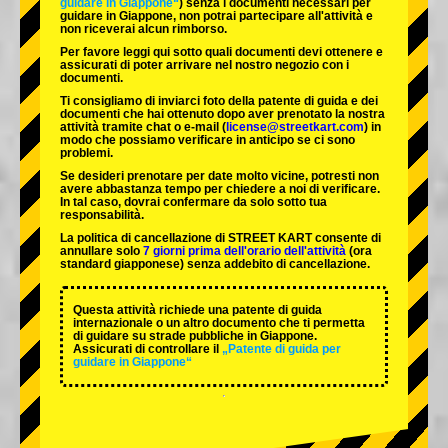
guidare in Giappone“
) senza i documenti necessari per
guidare in Giappone, non potrai partecipare all'attività e
non riceverai alcun rimborso.
Per favore leggi qui sotto quali documenti devi ottenere e
assicurati di poter arrivare nel nostro negozio con i
documenti.
Ti consigliamo di inviarci foto della patente di guida e dei
documenti che hai ottenuto dopo aver prenotato la nostra
attività tramite chat o e-mail (
license@streetkart.com
) in
modo che possiamo verificare in anticipo se ci sono
problemi.
Se desideri prenotare per date molto vicine, potresti non
avere abbastanza tempo per chiedere a noi di verificare.
In tal caso, dovrai confermare da solo sotto tua
responsabilità.
La politica di cancellazione di STREET KART consente di
annullare solo
7 giorni prima dell'orario dell'attività
(ora
standard giapponese) senza addebito di cancellazione.
Questa attività richiede una patente di guida
internazionale o un altro documento che ti permetta
di guidare su strade pubbliche in Giappone.
Assicurati di controllare il
„Patente di guida per
guidare in Giappone“