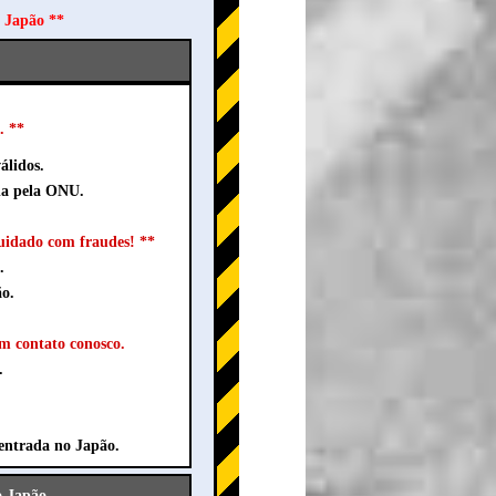
o Japão **
. **
álidos.
da pela ONU.
idado com fraudes! **
.
ão.
em contato conosco.
.
entrada no Japão.
o Japão