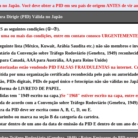
a no Japão. Você deve obter a PID em seu país de origem ANTES de vir a
ara Dirigir (PID) Válida no Japão
 as seguintes condições (①~⑦).
er uma ou mais das condições, entre em contato conosco URGENTEMENTE
seguinte lista (México, Kuwait, Arábia Saudita etc.) não são membros e inv
natário da Convenção sobre Tráfego Rodoviário (Genebra, 1949) reconheci
ara Canadá, AAA para Austrália, AA para Reino Unido)
autorizadas estão vendendo PID FALSAS FRAUDULENTAS na internet. Cu
itida por uma organização certificada reconhecida pelo país ou autoridade
ão, PIDs digitais, PIDs de papel único e fotocópias não são válidas no Jap
na forma de LIVRETO DE PAPEL.
lidas tem "1949 escrito na capa.)
Se "1968" estiver escrito na capa, entre 
ida de acordo com a Convenção sobre Tráfego Rodoviário (Genebra, 1949)
ra da PID deve ser escrita como A, B, C, D, ou E.
rimbo ou marca na seção B da categoria da carteira.
estar dentro de um ano da data de emissão da PID E dentro de um ano de 
obre Tráfego Rodoviário (Genebra, 1949) / Países Emissores de PID para 