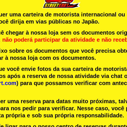
quer uma carteira de motorista internacional o
cê dirija em vias públicas no Japão.
 chegar à nossa loja sem os documentos orig
,
não poderá participar da atividade
e
não rece
aixo sobre os documentos que você precisa obte
r à nossa loja com os documentos.
você envie fotos da sua carteira de motorist
s após a reserva de nossa atividade via chat o
rt.com
) para que possamos verificar com ante
zer uma reserva para datas muito próximas, tal
ara nos pedir para verificar. Nesse caso, você 
a própria e sob sua própria responsabilidade.
 ligar para o nosso centro de reservas durant