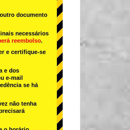
u outro documento
inais necessários
berá reembolso
.
r e certifique-se
a e dos
u e-mail
cedência se há
vez não tenha
precisará
e o horário