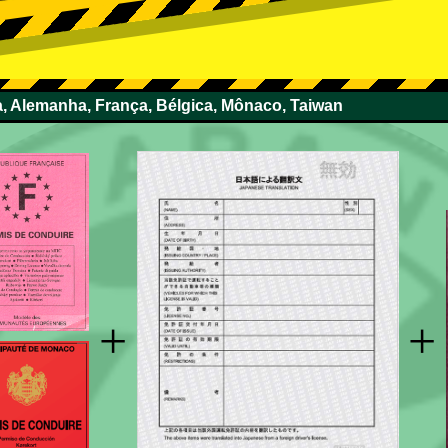
ça, Alemanha, França, Bélgica, Mônaco, Taiwan
+
+