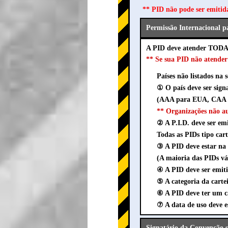
** PID não pode ser emitid
Permissão Internacional p
A PID deve atender TODAS
** Se sua PID não atend
Países não listados na 
① O país deve ser sig
(AAA para EUA, CAA p
** Organizações não 
② A P.I.D. deve ser em
Todas as PIDs tipo cart
③ A PID deve estar 
(A maioria das PIDs vá
④ A PID deve ser emit
⑤ A categoria da cartei
⑥ A PID deve ter um ca
⑦ A data de uso deve 
Signatário da Convenção s