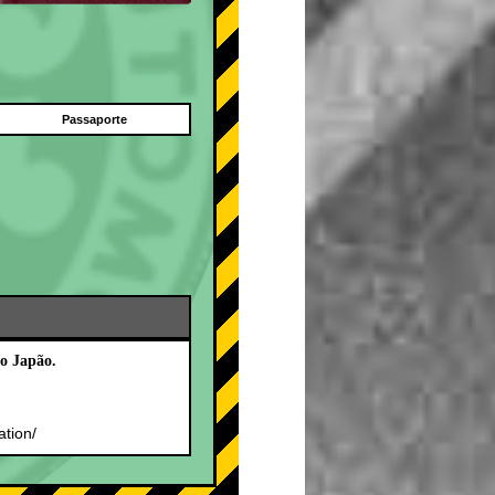
Passaporte
o Japão.
.
ation/