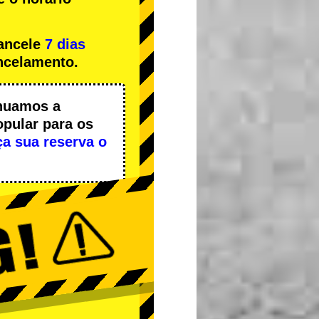
cancele
7 dias
ncelamento.
nuamos a
opular
para os
ça sua reserva o