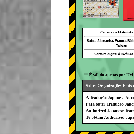
Carteira de Motorista
Suíça, Alemanha, França, Bél
Taiwan
Carteira digital é inválid
** É válido apenas por UM 
Sobre Organizações Emiss
A Tradução Japonesa Autor
Para obter Tradução Japo
Authorized Japanese Trans
To obtain Authorized Japa