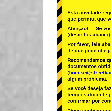
Esta atividade re
que permita que vo
Atenção! Se você
(descritos abaixo)
Por favor, leia ab
de que pode chega
Recomendamos que 
documentos obtido
(
license@streetka
algum problema.
Se você deseja fa
tempo suficiente p
confirmar por cont
(Você também pode