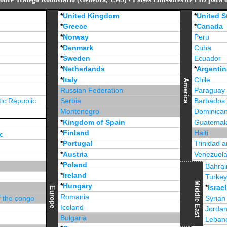
*
United Kingdom
*
United S
*
Greece
*
Canada
*
Norway
Peru
*
Denmark
Cuba
*
Sweden
Ecuador
*
Netherlands
*
Argentin
*
Italy
Chile
America
Russian Federation
Paraguay
ic Republic
Serbia
Barbados
Montenegro
Dominican
*
Kingdom of Spain
Guatemal
*
Finland
Haiti
c
*
Portugal
Trinidad 
*
Austria
Venezuel
*
Poland
Jamaica
Bahrai
*
Ireland
Turke
Middle East
*
Hungary
*
Israel
Europe
Romania
f the congo
Syrian
Iceland
Jorda
Bulgaria
Leban