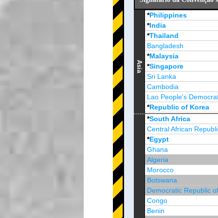
*
Philippines
*
India
*
Thailand
Bangladesh
*
Malaysia
Asia
*
Singapore
Sri Lanka
Cambodia
Lao People's Democrat
*
Republic of Korea
Brunei Darussalam
*
South Africa
Central African Republi
*
Egypt
Ghana
Algeria
Morocco
Botswana
Democratic Republic o
Congo
Benin