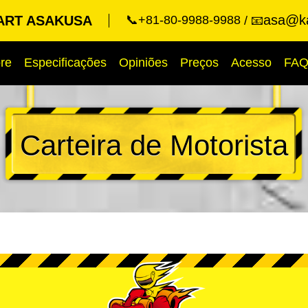
asa@ka
ART ASAKUSA
📞+81-80-9988-9988
📧
re
Especificações
Opiniões
Preços
Acesso
FA
Carteira de Motorista