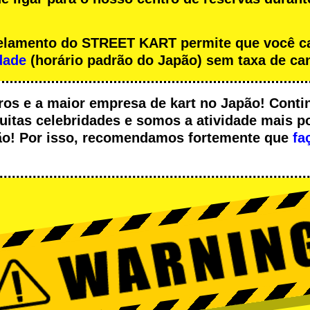
ncelamento do STREET KART permite que você 
dade
(horário padrão do Japão) sem taxa de ca
ros
e a
maior empresa de kart
no Japão! Conti
uitas celebridades
e somos a
atividade mais p
pão! Por isso, recomendamos fortemente que
fa