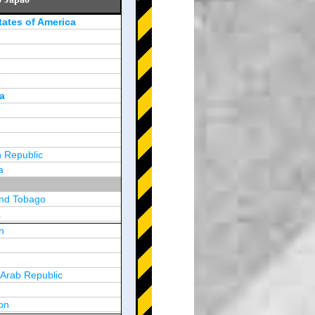
tates of America
a
 Republic
a
and Tobago
a
n
y
 Arab Republic
n
on