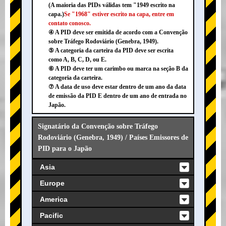
(A maioria das PIDs válidas tem "1949 escrito na
capa.)
Se "1968" estiver escrito na capa, entre em
contato conosco.
④ A PID deve ser emitida de acordo com a Convenção
sobre Tráfego Rodoviário (Genebra, 1949).
⑤ A categoria da carteira da PID deve ser escrita
como A, B, C, D, ou E.
⑥ A PID deve ter um carimbo ou marca na seção B da
categoria da carteira.
⑦ A data de uso deve estar dentro de um ano da data
de emissão da PID E dentro de um ano de entrada no
Japão.
Signatário da Convenção sobre Tráfego
Rodoviário (Genebra, 1949) / Países Emissores de
PID para o Japão
Asia
Europe
America
Pacific