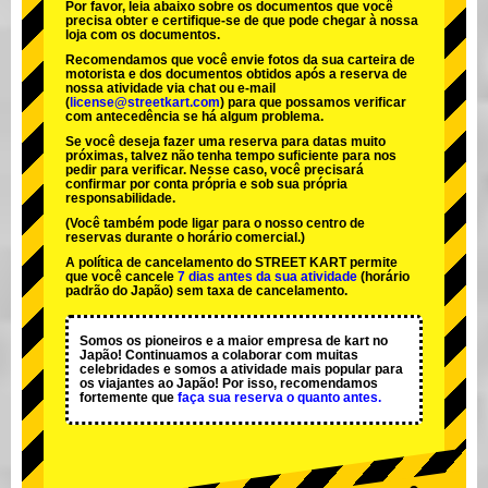
Por favor, leia abaixo sobre os documentos que você
precisa obter e certifique-se de que pode chegar à nossa
loja com os documentos.
Recomendamos que você envie fotos da sua carteira de
motorista e dos documentos obtidos após a reserva de
nossa atividade via chat ou e-mail
(
license@streetkart.com
) para que possamos verificar
com antecedência se há algum problema.
Se você deseja fazer uma reserva para datas muito
próximas, talvez não tenha tempo suficiente para nos
pedir para verificar. Nesse caso, você precisará
confirmar por conta própria e sob sua própria
responsabilidade.
(Você também pode ligar para o nosso centro de
reservas durante o horário comercial.)
A política de cancelamento do STREET KART permite
que você cancele
7 dias antes da sua atividade
(horário
padrão do Japão) sem taxa de cancelamento.
Somos os
pioneiros
e a
maior empresa de kart
no
Japão! Continuamos a colaborar com
muitas
celebridades
e somos a
atividade mais popular
para
os viajantes ao Japão! Por isso, recomendamos
fortemente que
faça sua reserva o quanto antes.