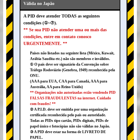
Válida no Japão
A PID deve atender TODAS as seguintes
condições (①~⑦).
** Se sua PID não atender uma ou mais das
condições, entre em contato conosco
URGENTEMENTE. **
Países não listados na seguinte lista (México, Kuwait,
Arábia Saudita etc.) não são membros e inválidos.
① O país deve ser signatário da Convenção sobre
Tráfego Rodoviário (Genebra, 1949) reconhecida pela
ONU.
(AAA para EUA, CAA para Canadá, AAA para
Austrália, AA para Reino Unido)
** Organizações não autorizadas estão vendendo PID
FALSAS FRAUDULENTAS na internet. Cuidado
com fraudes! **
② A P.I.D. deve ser emitida por uma organização
certificada reconhecida pelo país ou autoridade.
Todas as PIDs tipo cartão, PIDs digitais, PIDs de
papel único e fotocópias não são válidas no Japão.
③ A PID deve estar na forma de LIVRETO DE
PAPEL.