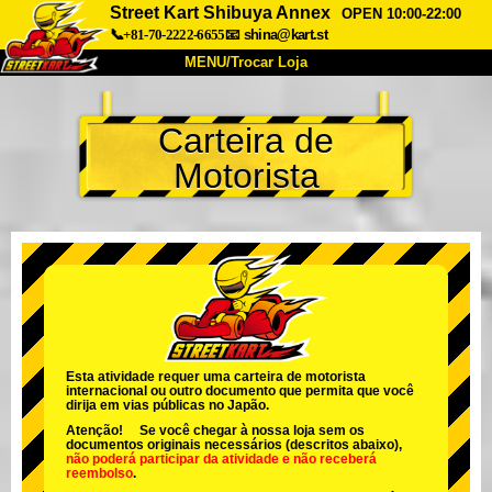
Street Kart Shibuya Annex
OPEN 10:00-22:00
📞+81-70-2222-6655
📧
shina@kart.st
MENU/Trocar Loja
INÍCIO
Carteira de
Sobre
Especificações
Preços
Motorista
Acesso
Opiniões
FAQ
Empresa
Reserva
Trocar Loja
Tokyo Shinagawa
Tokyo Akihabara#1
Tokyo Akihabara#2
Tokyo Shibuya
Tokyo Shibuya Annex
Tokyo Bay
Esta atividade requer uma carteira de motorista
internacional ou outro documento que permita que você
Tokyo Asakusa
Osaka
dirija em vias públicas no Japão.
Atenção! Se você chegar à nossa loja sem os
Okinawa
documentos originais necessários (descritos abaixo),
não poderá participar da atividade
e
não receberá
reembolso
.