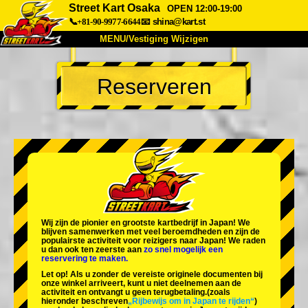
Street Kart Osaka
OPEN 12:00-19:00
📞+81-90-9977-6644
📧
shina@kart.st
MENU/Vestiging Wijzigen
TOP
Reserveren
Over Ons
Specificaties
Prijs
Bereikbaarheid
Reviews
Veelgestelde Vragen
Bedrijf
Reserveren
Vestiging Wijzigen
Tokio Shinagawa
Tokio Akihabara#1
Tokio Akihabara#2
Tokio Shibuya
Wij zijn de
pionier
en
grootste kartbedrijf
in Japan! We
Tokio Shibuya Annex
Tokio Baai
blijven samenwerken met
veel beroemdheden
en zijn de
populairste activiteit
voor reizigers naar Japan! We raden
u dan ook ten zeerste aan
zo snel mogelijk een
Tokio Asakusa
Osaka
reservering te maken.
Let op! Als u zonder de vereiste originele documenten bij
Okinawa
onze winkel arriveert, kunt u niet deelnemen aan de
activiteit en ontvangt u geen terugbetaling.
(zoals
hieronder beschreven
„Rijbewijs om in Japan te rijden“
)