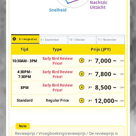
8 / Augustus
9 / September
10 / Oktober
11 / November
Tijd
Type
Prijs (JPY)
Early Bird Review
7,000 ~
10:30AM - 3PM
JPY
/pax
¥
Price!
4:30PM -
Early Bird Review
7,800 ~
JPY
/pax
¥
7:30PM
Price!
Early Bird Review
8,500 ~
8PM
JPY
/pax
¥
Price!
12,000~
Standard
Regular Price
JPY
/pax
¥
Reviewprijs / Vroegboekingsreviewprijs / De reviewprijs is