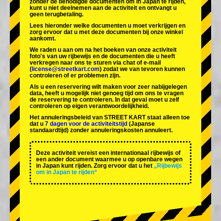
zonder de benodigde documenten om in Japan te rijden,
kunt u niet deelnemen aan de activiteit en ontvangt u
geen terugbetaling.
Lees hieronder welke documenten u moet verkrijgen en
zorg ervoor dat u met deze documenten bij onze winkel
aankomt.
We raden u aan om na het boeken van onze activiteit
foto's van uw rijbewijs en de documenten die u heeft
verkregen naar ons te sturen via chat of e-mail
(
license@streetkart.com
) zodat we van tevoren kunnen
controleren of er problemen zijn.
Als u een reservering wilt maken voor zeer nabijgelegen
data, heeft u mogelijk niet genoeg tijd om ons te vragen
de reservering te controleren. In dat geval moet u zelf
controleren op eigen verantwoordelijkheid.
Het annuleringsbeleid van STREET KART staat alleen toe
dat u
7 dagen voor de activiteitstijd
(Japanse
standaardtijd) zonder annuleringskosten annuleert.
Deze activiteit vereist een internationaal rijbewijs of
een ander document waarmee u op openbare wegen
in Japan kunt rijden. Zorg ervoor dat u het
„Rijbewijs
om in Japan te rijden“