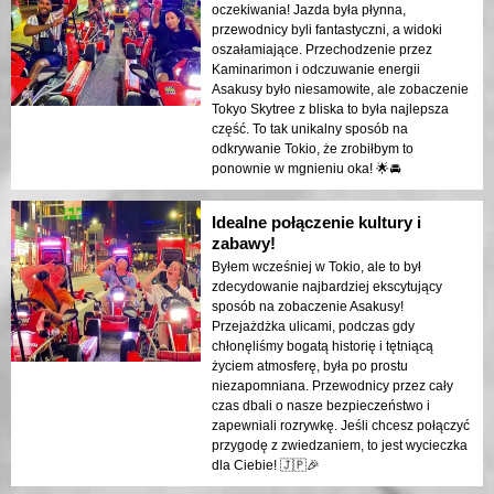
oczekiwania! Jazda była płynna,
przewodnicy byli fantastyczni, a widoki
oszałamiające. Przechodzenie przez
Kaminarimon i odczuwanie energii
Asakusy było niesamowite, ale zobaczenie
Tokyo Skytree z bliska to była najlepsza
część. To tak unikalny sposób na
odkrywanie Tokio, że zrobiłbym to
ponownie w mgnieniu oka! 🌟🚘
Idealne połączenie kultury i
zabawy!
Byłem wcześniej w Tokio, ale to był
zdecydowanie najbardziej ekscytujący
sposób na zobaczenie Asakusy!
Przejażdżka ulicami, podczas gdy
chłonęliśmy bogatą historię i tętniącą
życiem atmosferę, była po prostu
niezapomniana. Przewodnicy przez cały
czas dbali o nasze bezpieczeństwo i
zapewniali rozrywkę. Jeśli chcesz połączyć
przygodę z zwiedzaniem, to jest wycieczka
dla Ciebie! 🇯🇵🎉