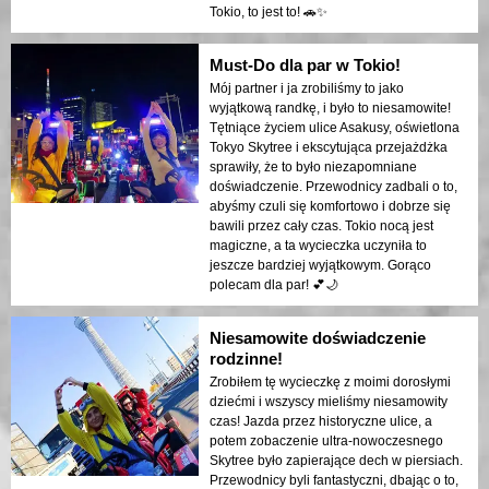
Tokio, to jest to! 🚗✨
Must-Do dla par w Tokio!
Mój partner i ja zrobiliśmy to jako
wyjątkową randkę, i było to niesamowite!
Tętniące życiem ulice Asakusy, oświetlona
Tokyo Skytree i ekscytująca przejażdżka
sprawiły, że to było niezapomniane
doświadczenie. Przewodnicy zadbali o to,
abyśmy czuli się komfortowo i dobrze się
bawili przez cały czas. Tokio nocą jest
magiczne, a ta wycieczka uczyniła to
jeszcze bardziej wyjątkowym. Gorąco
polecam dla par! 💕🌙
Niesamowite doświadczenie
rodzinne!
Zrobiłem tę wycieczkę z moimi dorosłymi
dziećmi i wszyscy mieliśmy niesamowity
czas! Jazda przez historyczne ulice, a
potem zobaczenie ultra-nowoczesnego
Skytree było zapierające dech w piersiach.
Przewodnicy byli fantastyczni, dbając o to,