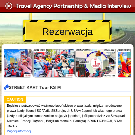
Rezerwacja
STREET KART Tour KS-M
CAUTION
Będziesz potrzebować ważnego japońskiego prawa jazdy, międzynarodowego
prawa jazdy, licencji SOFA dla Sił Zbrojnych USA w Japonii lub własnego prawa
jazdy z oficjalnym tłumaczeniem na język japoński, jeśli pochodzisz ze Szwajcarii,
Niemiec, Francji, Tajwanu, Belgii lub Monako. Pamiętaj! BRAK LICENCJI, BRAK
JAZDY!
Więcej informacji.