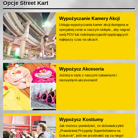
Opcje Street Kart
Wypożyczanie Kamery Akcji
Usługa wypożyczania kamer akcji dostępna w
specjalnej cenie w naszym sklepie., aby nagrać
swój POV lub rodzinę/przyjaciół spędzających
najlepszy czas na ulicach.
Wypożycz Akcesoria
Jeździj w stylu z naszymi zabawnymi i
niezwykłymi akcesoriami!
Wypożycz Kostiumy
Jak możesz powiedzieć, że doświadczyłeś
„Prawdziwej Przygody Superbohatera na
Gokarcie”, jeśli nie przebrałeś się za niego!