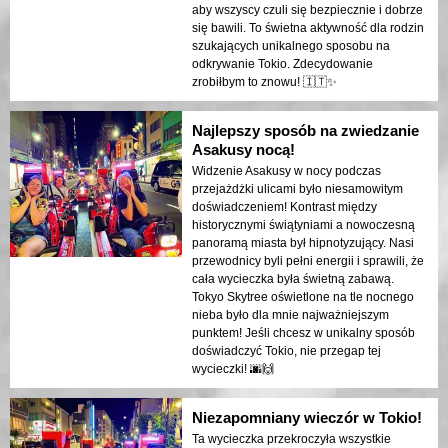
aby wszyscy czuli się bezpiecznie i dobrze
się bawili. To świetna aktywność dla rodzin
szukających unikalnego sposobu na
odkrywanie Tokio. Zdecydowanie
zrobiłbym to znowu! 🇮🇹✨
Najlepszy sposób na zwiedzanie
Asakusy nocą!
Widzenie Asakusy w nocy podczas
przejażdżki ulicami było niesamowitym
doświadczeniem! Kontrast między
historycznymi świątyniami a nowoczesną
panoramą miasta był hipnotyzujący. Nasi
przewodnicy byli pełni energii i sprawili, że
cała wycieczka była świetną zabawą.
Tokyo Skytree oświetlone na tle nocnego
nieba było dla mnie najważniejszym
punktem! Jeśli chcesz w unikalny sposób
doświadczyć Tokio, nie przegap tej
wycieczki! 🌆🙌
Niezapomniany wieczór w Tokio!
Ta wycieczka przekroczyła wszystkie