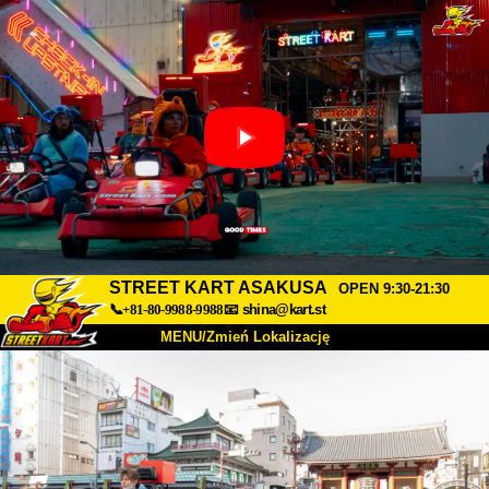
STREET KART ASAKUSA
OPEN 9:30-21:30
📞+81-80-9988-9988
📧
shina@kart.st
MENU/Zmień Lokalizację
TOP
O nas
Specyfikacja
Cena
Dojazd
Opinie
FAQ