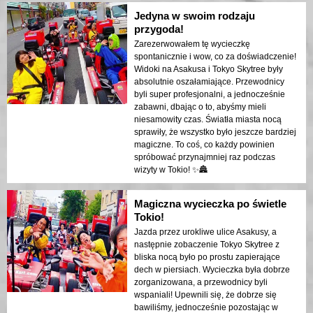
Jedyna w swoim rodzaju
przygoda!
Zarezerwowałem tę wycieczkę
spontanicznie i wow, co za doświadczenie!
Widoki na Asakusa i Tokyo Skytree były
absolutnie oszałamiające. Przewodnicy
byli super profesjonalni, a jednocześnie
zabawni, dbając o to, abyśmy mieli
niesamowity czas. Światła miasta nocą
sprawiły, że wszystko było jeszcze bardziej
magiczne. To coś, co każdy powinien
spróbować przynajmniej raz podczas
wizyty w Tokio! ✨🏯
Magiczna wycieczka po świetle
Tokio!
Jazda przez urokliwe ulice Asakusy, a
następnie zobaczenie Tokyo Skytree z
bliska nocą było po prostu zapierające
dech w piersiach. Wycieczka była dobrze
zorganizowana, a przewodnicy byli
wspaniali! Upewnili się, że dobrze się
bawiliśmy, jednocześnie pozostając w