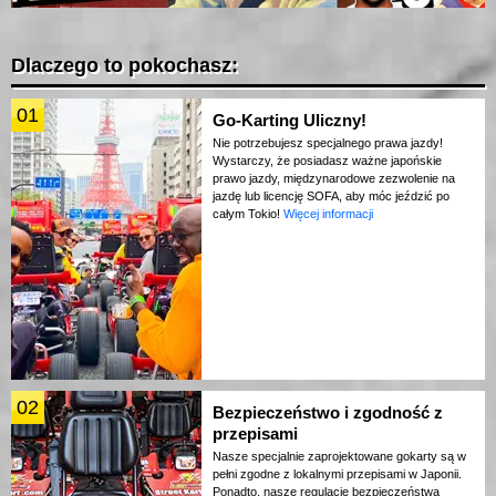
Dlaczego to pokochasz:
01
Go-Karting Uliczny!
Nie potrzebujesz specjalnego prawa jazdy!
Wystarczy, że posiadasz ważne japońskie
prawo jazdy, międzynarodowe zezwolenie na
jazdę lub licencję SOFA, aby móc jeździć po
całym Tokio!
Więcej informacji
02
Bezpieczeństwo i zgodność z
przepisami
Nasze specjalnie zaprojektowane gokarty są w
pełni zgodne z lokalnymi przepisami w Japonii.
Ponadto, nasze regulacje bezpieczeństwa