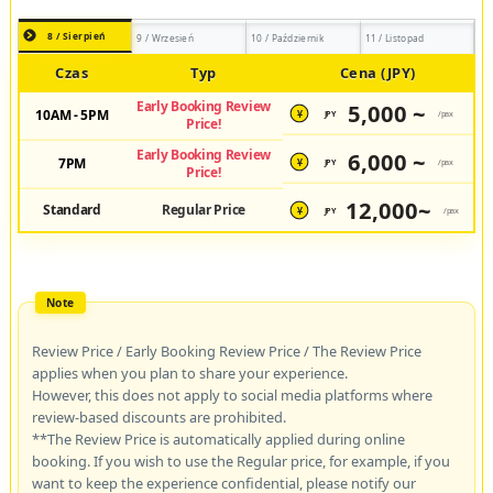
8 / Sierpień
9 / Wrzesień
10 / Październik
11 / Listopad
Czas
Typ
Cena (JPY)
Early Booking Review
5,000 ~
10AM - 5PM
JPY
/pax
¥
Price!
Early Booking Review
6,000 ~
7PM
JPY
/pax
¥
Price!
12,000~
Standard
Regular Price
JPY
/pax
¥
Review Price / Early Booking Review Price / The Review Price
applies when you plan to share your experience.
However, this does not apply to social media platforms where
review-based discounts are prohibited.
**The Review Price is automatically applied during online
booking. If you wish to use the Regular price, for example, if you
want to keep the experience confidential, please notify our