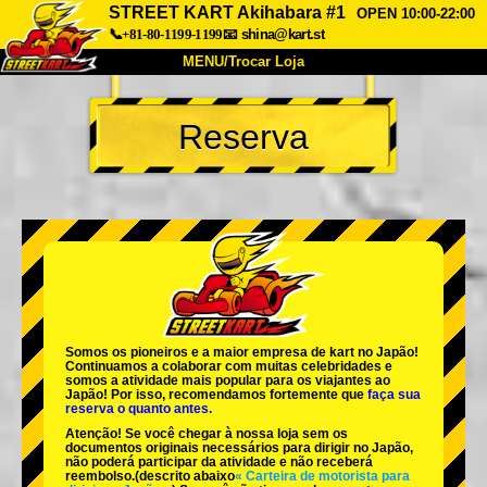
STREET KART Akihabara #1
OPEN 10:00-22:00
📞+81-80-1199-1199
📧
shina@kart.st
MENU/Trocar Loja
INÍCIO
Reserva
Sobre
Especificações
Preços
Acesso
Opiniões
FAQ
Empresa
Reserva
Trocar Loja
Tokyo Shinagawa
Tokyo Akihabara#1
Tokyo Akihabara#2
Tokyo Shibuya
Somos os
pioneiros
e a
maior empresa de kart
no Japão!
Tokyo Shibuya Annex
Tokyo Bay
Continuamos a colaborar com
muitas celebridades
e
somos a
atividade mais popular
para os viajantes ao
Japão! Por isso, recomendamos fortemente que
faça sua
Tokyo Asakusa
Osaka
reserva o quanto antes.
Atenção! Se você chegar à nossa loja sem os
Okinawa
documentos originais necessários para dirigir no Japão,
não poderá participar da atividade e não receberá
reembolso.
(descrito abaixo
« Carteira de motorista para