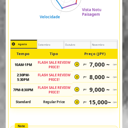
Agosto
Setembro
Outubro
Novembro
Tempo
Tipo
Preço (JPY)
FLASH SALE REVIEW
7,000 ~
10AM-1PM
JPY
/pax
¥
PRICE!
2:30PM-
FLASH SALE REVIEW
8,000 ~
JPY
/pax
¥
5:30PM
PRICE!
FLASH SALE REVIEW
9,000 ~
7PM-8:30PM
JPY
/pax
¥
PRICE!
15,000~
Standard
Regular Price
JPY
/pax
¥