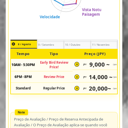
8 / Agosto
9 / Setembro
10 / Outubro
11 / Novembro
Tempo
Tipo
Preço (JPY)
Early Bird Review
9,000 ~
10AM - 5:30PM
JPY
/pax
¥
Price!
14,000 ~
6PM - 8PM
Review Price
JPY
/pax
¥
20,000~
Standard
Regular Price
JPY
/pax
¥
Preço de Avaliação / Preço de Reserva Antecipada de
Avaliação / O Preço de Avaliação aplica-se quando você