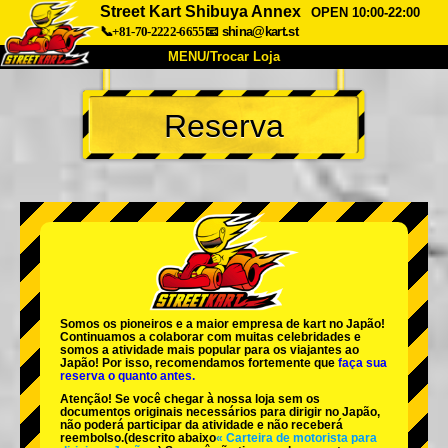
Street Kart Shibuya Annex
OPEN 10:00-22:00
📞+81-70-2222-6655
📧
shina@kart.st
MENU/Trocar Loja
INÍCIO
Reserva
Sobre
Especificações
Preços
Acesso
Opiniões
FAQ
Empresa
Reserva
Trocar Loja
Tokyo Shinagawa
Tokyo Akihabara#1
Tokyo Akihabara#2
Tokyo Shibuya
Somos os
pioneiros
e a
maior empresa de kart
no Japão!
Tokyo Shibuya Annex
Tokyo Bay
Continuamos a colaborar com
muitas celebridades
e
somos a
atividade mais popular
para os viajantes ao
Japão! Por isso, recomendamos fortemente que
faça sua
Tokyo Asakusa
Osaka
reserva o quanto antes.
Atenção! Se você chegar à nossa loja sem os
Okinawa
documentos originais necessários para dirigir no Japão,
não poderá participar da atividade e não receberá
reembolso.
(descrito abaixo
« Carteira de motorista para