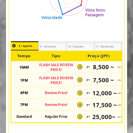
8 / Agosto
9 / Setembro
10 / Outubro
11 / Novembro
Tempo
Tipo
Preço (JPY)
FLASH SALE REVIEW
8,500 ~
10AM
JPY
/pax
¥
PRICE!
FLASH SALE REVIEW
7,500 ~
1PM
JPY
/pax
¥
PRICE!
12,000 ~
4PM
Review Price!
JPY
/pax
¥
17,500 ~
7PM
Review Price!
JPY
/pax
¥
25,000~
Standard
Regular Price
JPY
/pax
¥