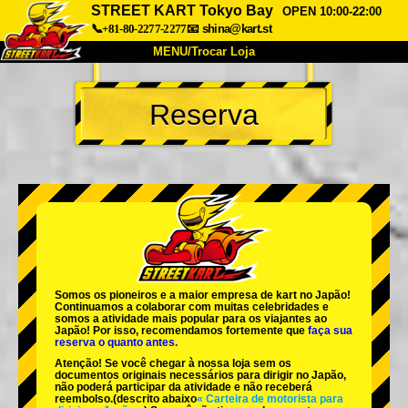
STREET KART Tokyo Bay
OPEN 10:00-22:00
📞+81-80-2277-2277
📧
shina@kart.st
MENU/Trocar Loja
INÍCIO
Reserva
Sobre
Especificações
Preços
Acesso
Opiniões
FAQ
Empresa
Reserva
Trocar Loja
Tokyo Shinagawa
Tokyo Akihabara#1
Tokyo Akihabara#2
Tokyo Shibuya
Somos os
pioneiros
e a
maior empresa de kart
no Japão!
Tokyo Shibuya Annex
Tokyo Bay
Continuamos a colaborar com
muitas celebridades
e
somos a
atividade mais popular
para os viajantes ao
Japão! Por isso, recomendamos fortemente que
faça sua
Tokyo Asakusa
Osaka
reserva o quanto antes.
Atenção! Se você chegar à nossa loja sem os
Okinawa
documentos originais necessários para dirigir no Japão,
não poderá participar da atividade e não receberá
reembolso.
(descrito abaixo
« Carteira de motorista para