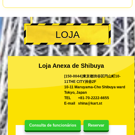
LOJA
Loja Anexa de Shibuya
[150-0044]東京都渋谷区円山町10-
11THE CITY渋谷2F
10-11 Maruyama-Cho Shibuya ward
Tokyo, Japan
TEL
+81-70-2222-6655
E-mail
shina@kart.st
Consulta de funcionários
Reservar