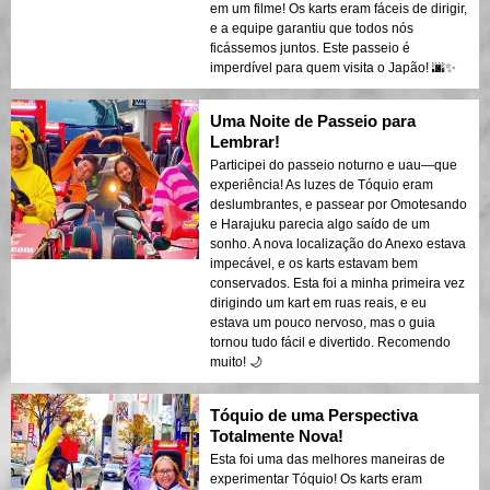
em um filme! Os karts eram fáceis de dirigir,
e a equipe garantiu que todos nós
ficássemos juntos. Este passeio é
imperdível para quem visita o Japão! 🌆✨
Uma Noite de Passeio para
Lembrar!
Participei do passeio noturno e uau—que
experiência! As luzes de Tóquio eram
deslumbrantes, e passear por Omotesando
e Harajuku parecia algo saído de um
sonho. A nova localização do Anexo estava
impecável, e os karts estavam bem
conservados. Esta foi a minha primeira vez
dirigindo um kart em ruas reais, e eu
estava um pouco nervoso, mas o guia
tornou tudo fácil e divertido. Recomendo
muito! 🌙
Tóquio de uma Perspectiva
Totalmente Nova!
Esta foi uma das melhores maneiras de
experimentar Tóquio! Os karts eram