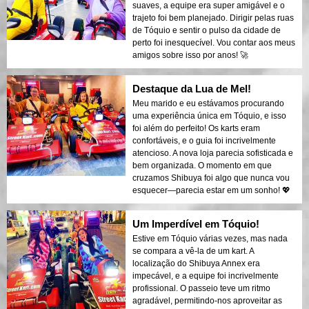
suaves, a equipe era super amigável e o
trajeto foi bem planejado. Dirigir pelas ruas
de Tóquio e sentir o pulso da cidade de
perto foi inesquecível. Vou contar aos meus
amigos sobre isso por anos! 🚀
Destaque da Lua de Mel!
Meu marido e eu estávamos procurando
uma experiência única em Tóquio, e isso
foi além do perfeito! Os karts eram
confortáveis, e o guia foi incrivelmente
atencioso. A nova loja parecia sofisticada e
bem organizada. O momento em que
cruzamos Shibuya foi algo que nunca vou
esquecer—parecia estar em um sonho! 💖
Um Imperdível em Tóquio!
Estive em Tóquio várias vezes, mas nada
se compara a vê-la de um kart. A
localização do Shibuya Annex era
impecável, e a equipe foi incrivelmente
profissional. O passeio teve um ritmo
agradável, permitindo-nos aproveitar as