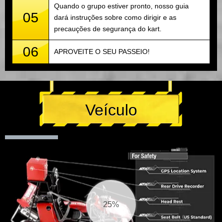
Quando o grupo estiver pronto, nosso guia
05
dará instruções sobre como dirigir e as
precauções de segurança do kart.
06
APROVEITE O SEU PASSEIO!
Veículo
26%