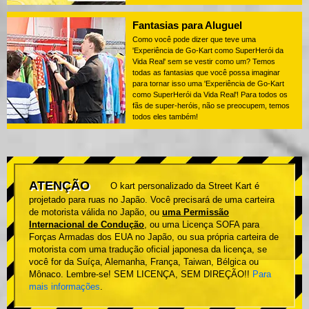
Fantasias para Aluguel
Como você pode dizer que teve uma
'Experiência de Go-Kart como SuperHerói da
Vida Real' sem se vestir como um? Temos
todas as fantasias que você possa imaginar
para tornar isso uma 'Experiência de Go-Kart
como SuperHerói da Vida Real'! Para todos os
fãs de super-heróis, não se preocupem, temos
todos eles também!
ATENÇÃO
O kart personalizado da Street Kart é
projetado para ruas no Japão. Você precisará de uma carteira
de motorista válida no Japão, ou
uma Permissão
Internacional de Condução
, ou uma Licença SOFA para
Forças Armadas dos EUA no Japão, ou sua própria carteira de
motorista com uma tradução oficial japonesa da licença, se
você for da Suíça, Alemanha, França, Taiwan, Bélgica ou
Mônaco. Lembre-se! SEM LICENÇA, SEM DIREÇÃO!!
Para
mais informações
.