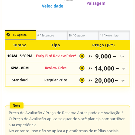
8 / Agosto
9 / Setembro
10 / Outubro
11 / Novembro
Tempo
Tipo
Preço (JPY)
9,000 ~
10AM - 5:30PM
Early Bird Review Price!
JPY
/pax
¥
14,000 ~
6PM - 8PM
Review Price
JPY
/pax
¥
20,000~
Standard
Regular Price
JPY
/pax
¥
Preço de Avaliação / Preço de Reserva Antecipada de Avaliação /
O Preço de Avaliação aplica-se quando você planeja compartilhar
sua experiência.
No entanto, isso não se aplica a plataformas de mídias sociais