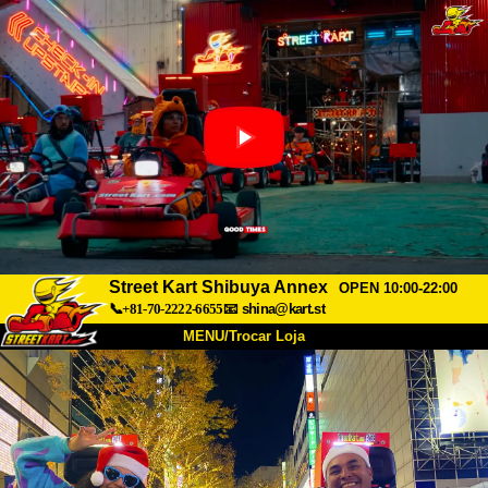
Street Kart Shibuya Annex
OPEN 10:00-22:00
📞+81-70-2222-6655
📧
shina@kart.st
MENU/Trocar Loja
INÍCIO
Sobre
Especificações
Preços
Acesso
Opiniões
FAQ