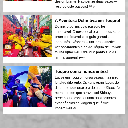
deslumbrante. Não pense duas vezes—
reserve este passeio! 🎌✨
A Aventura Definitiva em Tóquio!
Do início ao fim, este passeio foi
impecável. O novo local era lindo, os karts
eram confortáveis e o guia garantiu que
todos nós tivéssemos um tempo incrível.
Ver as vibrantes ruas de Tóquio de um kart
foi inesquecível. Este foi o ponto alto da
minha viagem! 🚗💨
Tóquio como nunca antes!
Estive em Tóquio muitas vezes, mas isso
foi algo diferente. Os karts eram fáceis de
dirigir e o percurso era de tirar o fôlego. No
momento em que atravessei Shibuya,
percebi que essa foi uma das melhores
experiências de viagem que já tive.
Imperdível! 🎉