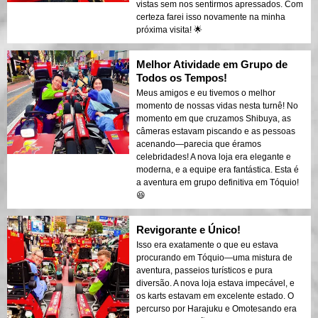
vistas sem nos sentirmos apressados. Com
certeza farei isso novamente na minha
próxima visita! 🌟
Melhor Atividade em Grupo de
Todos os Tempos!
Meus amigos e eu tivemos o melhor
momento de nossas vidas nesta turnê! No
momento em que cruzamos Shibuya, as
câmeras estavam piscando e as pessoas
acenando—parecia que éramos
celebridades! A nova loja era elegante e
moderna, e a equipe era fantástica. Esta é
a aventura em grupo definitiva em Tóquio!
😆
Revigorante e Único!
Isso era exatamente o que eu estava
procurando em Tóquio—uma mistura de
aventura, passeios turísticos e pura
diversão. A nova loja estava impecável, e
os karts estavam em excelente estado. O
percurso por Harajuku e Omotesando era